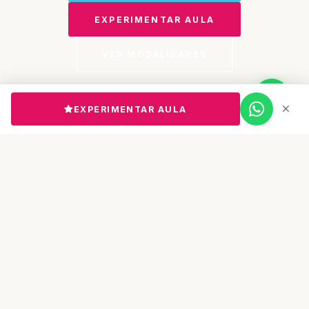
EXPERIMENTAR AULA
VER MODALIDADES
EXPERIMENTAR AULA
EXPLORAR
SOBRE NÓS
Uma academia com alma
A Dance Soul é uma academia de dança e fitness
que oferece uma ampla formação em diversas
modalidades. Especializamo-nos em dança urbana,